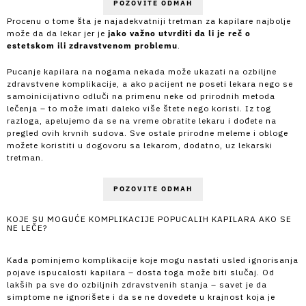
POZOVITE ODMAH
Procenu o tome šta je najadekvatniji tretman za kapilare najbolje
može da da lekar jer je
jako važno utvrditi da li je reč o
estetskom ili zdravstvenom problemu
.
Pucanje kapilara na nogama nekada može ukazati na ozbiljne
zdravstvene komplikacije, a ako pacijent ne poseti lekara nego se
samoinicijativno odluči na primenu neke od prirodnih metoda
lečenja – to može imati daleko više štete nego koristi. Iz tog
razloga, apelujemo da se na vreme obratite lekaru i dođete na
pregled ovih krvnih sudova. Sve ostale prirodne meleme i obloge
možete koristiti u dogovoru sa lekarom, dodatno, uz lekarski
tretman.
POZOVITE ODMAH
KOJE SU MOGUĆE KOMPLIKACIJE POPUCALIH KAPILARA AKO SE
NE LEČE?
Kada pominjemo komplikacije koje mogu nastati usled ignorisanja
pojave ispucalosti kapilara – dosta toga može biti slučaj. Od
lakših pa sve do ozbiljnih zdravstvenih stanja – savet je da
simptome ne ignorišete i da se ne dovedete u krajnost koja je