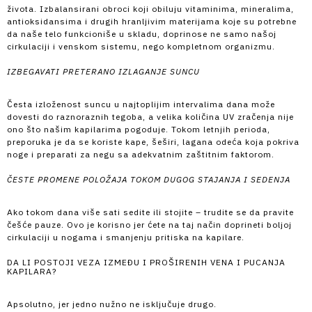
života. Izbalansirani obroci koji obiluju vitaminima, mineralima,
antioksidansima i drugih hranljivim materijama koje su potrebne
da naše telo funkcioniše u skladu, doprinose ne samo našoj
cirkulaciji i venskom sistemu, nego kompletnom organizmu.
IZBEGAVATI PRETERANO IZLAGANJE SUNCU
Česta izloženost suncu u najtoplijim intervalima dana može
dovesti do raznoraznih tegoba, a velika količina UV zračenja nije
ono što našim kapilarima pogoduje. Tokom letnjih perioda,
preporuka je da se koriste kape, šeširi, lagana odeća koja pokriva
noge i preparati za negu sa adekvatnim zaštitnim faktorom.
ČESTE PROMENE POLOŽAJA TOKOM DUGOG STAJANJA I SEDENJA
Ako tokom dana više sati sedite ili stojite – trudite se da pravite
češće pauze. Ovo je korisno jer ćete na taj način doprineti boljoj
cirkulaciji u nogama i smanjenju pritiska na kapilare.
DA LI POSTOJI VEZA IZMEĐU I PROŠIRENIH VENA I PUCANJA
KAPILARA?
Apsolutno, jer jedno nužno ne isključuje drugo.