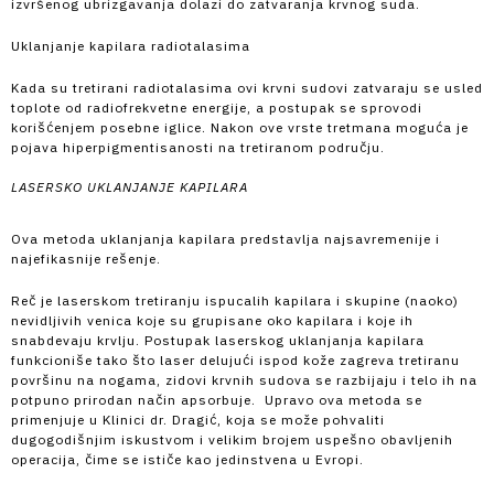
izvršenog ubrizgavanja dolazi do zatvaranja krvnog suda.
Uklanjanje kapilara radiotalasima
Kada su tretirani radiotalasima ovi krvni sudovi zatvaraju se usled
toplote od radiofrekvetne energije, a postupak se sprovodi
korišćenjem posebne iglice. Nakon ove vrste tretmana moguća je
pojava hiperpigmentisanosti na tretiranom području.
LASERSKO UKLANJANJE KAPILARA
Ova metoda uklanjanja kapilara predstavlja najsavremenije i
najefikasnije rešenje.
Reč je laserskom tretiranju ispucalih kapilara i skupine (naoko)
nevidljivih venica koje su grupisane oko kapilara i koje ih
snabdevaju krvlju. Postupak laserskog uklanjanja kapilara
funkcioniše tako što laser delujući ispod kože zagreva tretiranu
površinu na nogama, zidovi krvnih sudova se razbijaju i telo ih na
potpuno prirodan način apsorbuje. Upravo ova metoda se
primenjuje u Klinici dr. Dragić, koja se može pohvaliti
dugogodišnjim iskustvom i velikim brojem uspešno obavljenih
operacija, čime se ističe kao jedinstvena u Evropi.