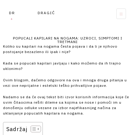
DR DRAGIĆ
+
POPUCALI KAPILARI NA NOGAMA: UZROCI, SIMPTOMI I
TRETMANI
Koliko su kapilari na nogama česta pojava i da li je njihovo
postojanje bezazleno ili ipak i nije?
Kada se popucali kapilari javljaju i kako možemo da ih trajno
uklonimo?
Ovim blogom, daćemo odgovore na ova i mnoga druga pitanja u
vezi ove neprijatne i estetski teško prihvatljive pojave.
Nadamo se da će ovaj tekst biti izvor korisnih informacija koje će
svim čitaocima rešiti dileme sa kojima se nose i pomoći im u
donošenju odluke vezane za izbor najefikasnijeg načina za
uklanjanje popucalih kapilara na nogama.
Sadržaj