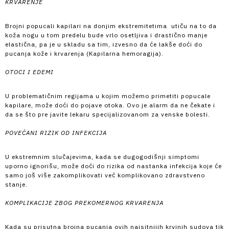
KRVARENJE
Brojni popucali kapilari na donjim ekstremitetima utiču na to da
koža nogu u tom predelu bude vrlo osetljiva i drastično manje
elastična, pa je u skladu sa tim, izvesno da će lakše doći do
pucanja kože i krvarenja (Kapilarna hemoragija).
OTOCI I EDEMI
U problematičnim regijama u kojim možemo primetiti popucale
kapilare, može doći do pojave otoka. Ovo je alarm da ne čekate i
da se što pre javite lekaru specijalizovanom za venske bolesti.
POVEĆANI RIZIK OD INFEKCIJA
U ekstremnim slučajevima, kada se dugogodišnji simptomi
uporno ignorišu, može doći do rizika od nastanka infekcija koje će
samo još više zakomplikovati već komplikovano zdravstveno
stanje.
KOMPLIKACIJE ZBOG PREKOMERNOG KRVARENJA
Kada su prisutna brojna pucanja ovih najsitnijih krvinih sudova tik