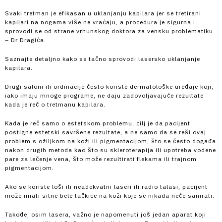
Svaki tretman je efikasan u uklanjanju kapilara jer se tretirani
kapilari na nogama više ne vraćaju, a procedura je sigurna i
sprovodi se od strane vrhunskog doktora za vensku problematiku
– Dr Dragića.
Saznajte detaljno kako se tačno sprovodi lasersko uklanjanje
kapilara.
Drugi saloni ili ordinacije često koriste dermatološke uređaje koji,
iako imaju mnoge programe, ne daju zadovoljavajuće rezultate
kada je reč o tretmanu kapilara.
Kada je reč samo o estetskom problemu, cilj je da pacijent
postigne estetski savršene rezultate, a ne samo da se reši ovaj
problem s ožiljkom na koži ili pigmentacijom, što se često događa
nakon drugih metoda kao što su skleroterapija ili upotreba vodene
pare za lečenje vena, što može rezultirati flekama ili trajnom
pigmentacijom.
Ako se koriste loši ili neadekvatni laseri ili radio talasi, pacijent
može imati sitne bele tačkice na koži koje se nikada neće sanirati.
Takođe, osim lasera, važno je napomenuti još jedan aparat koji