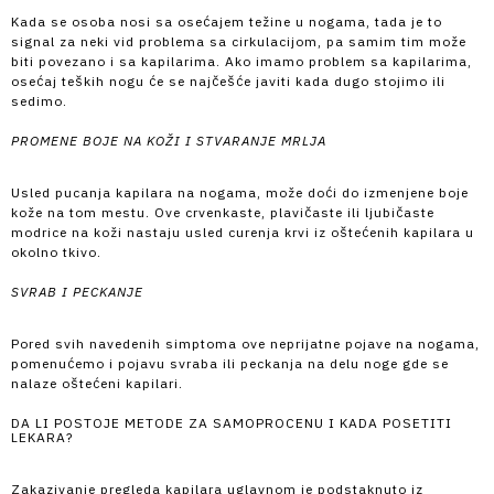
Kada se osoba nosi sa osećajem težine u nogama, tada je to
signal za neki vid problema sa cirkulacijom, pa samim tim može
biti povezano i sa kapilarima. Ako imamo problem sa kapilarima,
osećaj teških nogu će se najčešće javiti kada dugo stojimo ili
sedimo.
PROMENE BOJE NA KOŽI I STVARANJE MRLJA
Usled pucanja kapilara na nogama, može doći do izmenjene boje
kože na tom mestu. Ove crvenkaste, plavičaste ili ljubičaste
modrice na koži nastaju usled curenja krvi iz oštećenih kapilara u
okolno tkivo.
SVRAB I PECKANJE
Pored svih navedenih simptoma ove neprijatne pojave na nogama,
pomenućemo i pojavu svraba ili peckanja na delu noge gde se
nalaze oštećeni kapilari.
DA LI POSTOJE METODE ZA SAMOPROCENU I KADA POSETITI
LEKARA?
Zakazivanje pregleda kapilara uglavnom je podstaknuto iz