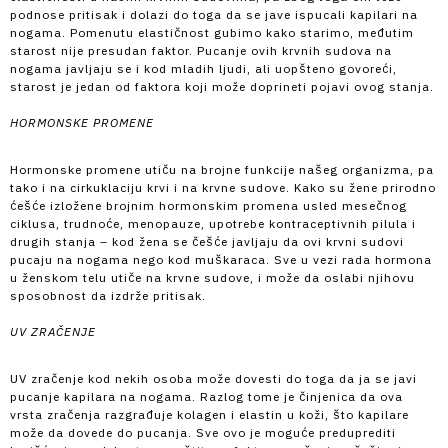
podnose pritisak i dolazi do toga da se jave ispucali kapilari na
nogama. Pomenutu elastičnost gubimo kako starimo, međutim
starost nije presudan faktor. Pucanje ovih krvnih sudova na
nogama javljaju se i kod mladih ljudi, ali uopšteno govoreći,
starost je jedan od faktora koji može doprineti pojavi ovog stanja.
HORMONSKE PROMENE
Hormonske promene utiču na brojne funkcije našeg organizma, pa
tako i na cirkuklaciju krvi i na krvne sudove. Kako su žene prirodno
ćešće izložene brojnim hormonskim promena usled mesečnog
ciklusa, trudnoće, menopauze, upotrebe kontraceptivnih pilula i
drugih stanja – kod žena se češće javljaju da ovi krvni sudovi
pucaju na nogama nego kod muškaraca. Sve u vezi rada hormona
u ženskom telu utiče na krvne sudove, i može da oslabi njihovu
sposobnost da izdrže pritisak.
UV ZRAČENJE
UV zračenje kod nekih osoba može dovesti do toga da ja se javi
pucanje kapilara na nogama. Razlog tome je činjenica da ova
vrsta zračenja razgrađuje kolagen i elastin u koži, što kapilare
može da dovede do pucanja. Sve ovo je moguće preduprediti