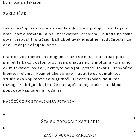
kontrola sa lekarom.
ZAKLJUČAK
Iako u većoj meri ispucali kapilari govore u prilog tome da je po
sredi samo estetski, a ne i zdravstveni problem – nikada ne treba
stvar prepustiti slučaju, baš zbog uvek prisutne mogućnosti i za
onaj, manje poželjan ishod.
Pratite sve promene na nogama i ako se nađete u situaciji da
primetite kako postoji progresija u javljanju simptoma koje smo
ovim tekstom opisali, nemojte odlagati posetu lekaru. Preskočite
kreme, meleme i kozmetičke salone – uputite se odmah kod
stručnjaka koji može sa sigurnošću identifikovati da li ima
razloga za brigu i koji može na najefikasniji način da ukloni
popucale kapilare na nogama.
NAJČEŠĆE POSTAVLJANJA PITANJA
ŠTA SU POPUCALI KAPILARI?
ZAŠTO PUCAJU KAPILARI?