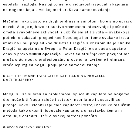
estetskih razloga. Razlog tome je u vidljivosti ispucalih kapilara
na nogama koja u velikoj meri urušava samopouzdanje.
Međutim, ako postoje i drugi pridruženi simptomi koje smo upravo
naveli. Ako je njihovo prisustvo vremenom intenzivnije i počne da
ometa svakodneve aktivnosti i uobičajeni stil života – svakako je
potrebno zakazati pregled kod flebologa i pri tome svakako treba
imati na umu pregled kod dr Petra Dragića s obzirom da je Klinika
Dragić najupešrina u Evropi, a Petar Dragić je do sada uspešno
obavio preko
20000 operacija
. Savet sa stručnjakom pacijentima
pruža sigurnost u profesionalnu procenu, a izvršenje tretmana
vraća lep izgled nogu i poljuljano samopouzdanje.
KOJE TRETMANE ISPUCALIH KAPILARA NA NOGAMA
RAZLIKUJEMO?
Mnogi su se susreli sa problemom ispucalih kapilara na nogama,
što može biti frustrirajuće i estetski neprijatno i postavili su
pitanje: Kako ukloniti ispucale kapilare? Postoji nekoliko različitih
metoda kako ukloniti ispucale kapilare, a u nastavku ćemo ih
detaljnije obraditi i reći o svakoj metodi ponešto.
KONZERVATIVNE METODE