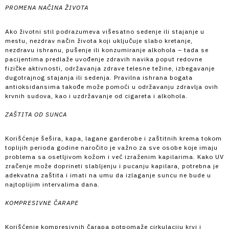
PROMENA NAČINA ŽIVOTA
Ako životni stil podrazumeva višesatno sedenje ili stajanje u
mestu, nezdrav način života koji uključuje slabo kretanje,
nezdravu ishranu, pušenje ili konzumiranje alkohola – tada se
pacijentima predlaže uvođenje zdravih navika poput redovne
fizičke aktivnosti, održavanja zdrave telesne težine, izbegavanje
dugotrajnog stajanja ili sedenja. Pravilna ishrana bogata
antioksidansima takođe može pomoći u održavanju zdravlja ovih
krvnih sudova, kao i uzdržavanje od cigareta i alkohola.
ZAŠTITA OD SUNCA
Korišćenje šešira, kapa, lagane garderobe i zaštitnih krema tokom
toplijih perioda godine naročito je važno za sve osobe koje imaju
problema sa osetljivom kožom i već izraženim kapilarima. Kako UV
zračenje može doprineti slabljenju i pucanju kapilara, potrebna je
adekvatna zaštita i imati na umu da izlaganje suncu ne bude u
najtoplijim intervalima dana.
KOMPRESIVNE ČARAPE
Korišćenje kompresivnih čarapa potpomaže cirkulaciju krvi i