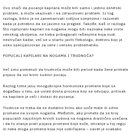
Ovo znači da pucanje kapilara može biti samo i jedino estetski
problem, a može ukazivati i na zdravstveni problem. Iz tog
razloga, bitno je ne zanemarivati vidljive simptome i razumeti
kada je potrebno da se javimo na pregled. Takođe, baš iz razloga
što ruptuirani kapilari na nogama mogu biti naznaka neke vrste
venskog oboljenja, ne treba pribegavati rešenjima koja nudi
nestručan kadar, već se u startu javiti flebologu, doktoru koji je
usko specijalizovan za vene i vensku problematiku.
POPUCALI KAPILARI NA NOGAMA I TRUDNOĆA?
Već smo pomenuli da trudnoća može biti period kada žene primete
pojavu da ovi krvni sudovi pucaju.
Razlog tome jesu mnogobrojne hormonske promene koje se
događaju u telu, pa usled dosta procesa koji se odvijaju, pritisak
na kapilare je veći i dolazi do pucanja.
Trudnice ne treba da se dodatno brinu ako uoče male ili sitne
promene na svojim nogama. Međutim, ako primete da se broj
popucalih najsitnijih krvnih sudova na nogama drastično uvećava
i da to stanje prati pojava promene boje kože, oticanje u toj regiji
ili neka druga promena koja nije uobičajena – savet je svakako