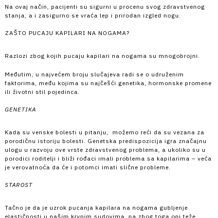
Na ovaj način, pacijenti su sigurni u procenu svog zdravstvenog
stanja, a i zasigurno se vraća lep i prirodan izgled nogu.
ZAŠTO PUCAJU KAPILARI NA NOGAMA?
Razlozi zbog kojih pucaju kapilari na nogama su mnogobrojni.
Međutim, u najvećem broju slučajeva radi se o udruženim
faktorima, među kojima su najčešći genetika, hormonske promene
ili životni stil pojedinca.
GENETIKA
Kada su venske bolesti u pitanju, možemo reći da su vezana za
porodičnu istoriju bolesti. Genetska predispozicija igra značajnu
ulogu u razvoju ove vrste zdravstvenog problema, a ukoliko su u
porodici roditelji i bliži rođaci imali problema sa kapilarima – veća
je verovatnoća da će i potomci imati slične probleme.
STAROST
Tačno je da je uzrok pucanja kapilara na nogama gubljenje
elastičnosti u našim krvnim sudovima, pa zbog toga oni teže