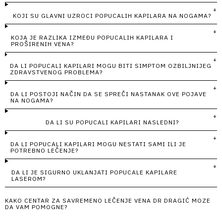
KOJI SU GLAVNI UZROCI POPUCALIH KAPILARA NA NOGAMA?
KOJA JE RAZLIKA IZMEĐU POPUCALIH KAPILARA I
PROŠIRENIH VENA?
DA LI POPUCALI KAPILARI MOGU BITI SIMPTOM OZBILJNIJEG
ZDRAVSTVENOG PROBLEMA?
DA LI POSTOJI NAČIN DA SE SPREČI NASTANAK OVE POJAVE
NA NOGAMA?
DA LI SU POPUCALI KAPILARI NASLEDNI?
DA LI POPUCALI KAPILARI MOGU NESTATI SAMI ILI JE
POTREBNO LEČENJE?
DA LI JE SIGURNO UKLANJATI POPUCALE KAPILARE
LASEROM?
KAKO CENTAR ZA SAVREMENO LEČENJE VENA DR DRAGIĆ MOZE
DA VAM POMOGNE?