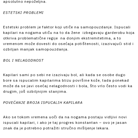
apsolutno nepoželjna.
ESTETSKI PROBLEMI
Estetski problem je faktor koji utiče na samopouzdanje. Ispucali
kapilari na nogama utiču na to da žene izbegavaju garderobu koja
otkriva problematične regije na donjim ekstremitetima, a to
vremenom može dovesti do osećaja potištenosti, izazivajući stid i
ozbiljan manjak samopouzdanja.
BOL I NELAGODNOST
Kapilari sami po sebi ne izazivaju bol, ali kada se osobe dugo
bore sa ispucalim kapilarima blizu površine kože, tada ponekad
može da se javi osećaj nelagodnosti i bola, što vrlo često vodi ka
drugim, još ozbiljnijim stanjima.
POVEĆANJE BROJA ISPUCALIH KAPILARA
Ako se tokom vremena uoči da na nogama postaju vidljivi novi
ispucali kapilari, i ako je taj progres konstantan – ovo je jasan
znak da je potrebno potražiti stručno mišljenje lekara.