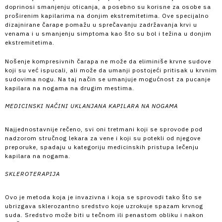
doprinosi smanjenju oticanja, a posebno su korisne za osobe sa
proširenim kapilarima na donjim ekstremitetima. Ove specijalno
dizajnirane čarape pomažu u sprečavanju zadržavanja krvi u
venama i u smanjenju simptoma kao što su bol i težina u donjim
ekstremitetima.
Nošenje kompresivnih čarapa ne može da eliminiše krvne sudove
koji su već ispucali, ali može da umanji postojeći pritisak u krvnim
sudovima nogu. Na taj način se umanjuje mogućnost za pucanje
kapilara na nogama na drugim mestima.
MEDICINSKI NAČINI UKLANJANA KAPILARA NA NOGAMA
Najjednostavnije rečeno, svi oni tretmani koji se sprovode pod
nadzorom stručnog lekara za vene i koji su potekli od njegove
preporuke, spadaju u kategoriju medicinskih pristupa lečenju
kapilara na nogama.
SKLEROTERAPIJA
Ovo je metoda koja je invazivna i koja se sprovodi tako što se
ubrizgava sklerozantno sredstvo koje uzrokuje spazam krvnog
suda. Sredstvo može biti u tečnom ili penastom obliku i nakon