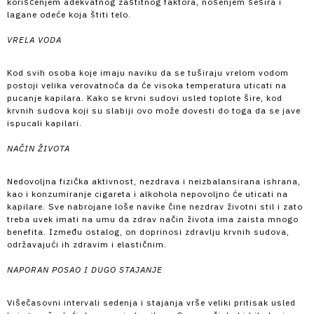
korišćenjem adekvatnog zaštitnog faktora, nošenjem šešira i
lagane odeće koja štiti telo.
VRELA VODA
Kod svih osoba koje imaju naviku da se tuširaju vrelom vodom
postoji velika verovatnoća da će visoka temperatura uticati na
pucanje kapilara. Kako se krvni sudovi usled toplote šire, kod
krvnih sudova koji su slabiji ovo može dovesti do toga da se jave
ispucali kapilari.
NAČIN ŽIVOTA
Nedovoljna fizička aktivnost, nezdrava i neizbalansirana ishrana,
kao i konzumiranje cigareta i alkohola nepovoljno će uticati na
kapilare. Sve nabrojane loše navike čine nezdrav životni stil i zato
treba uvek imati na umu da zdrav način života ima zaista mnogo
benefita. Između ostalog, on doprinosi zdravlju krvnih sudova,
održavajući ih zdravim i elastičnim.
NAPORAN POSAO I DUGO STAJANJE
Višečasovni intervali sedenja i stajanja vrše veliki pritisak usled