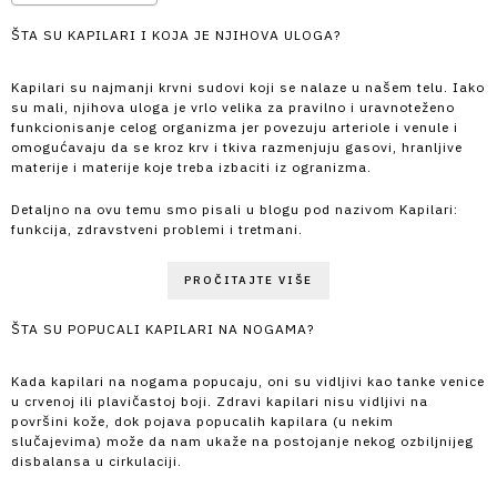
ŠTA SU KAPILARI I KOJA JE NJIHOVA ULOGA?
Kapilari su najmanji krvni sudovi koji se nalaze u našem telu. Iako
su mali, njihova uloga je vrlo velika za pravilno i uravnoteženo
funkcionisanje celog organizma jer povezuju arteriole i venule i
omogućavaju da se kroz krv i tkiva razmenjuju gasovi, hranljive
materije i materije koje treba izbaciti iz ogranizma.
Detaljno na ovu temu smo pisali u blogu pod nazivom Kapilari:
funkcija, zdravstveni problemi i tretmani.
PROČITAJTE VIŠE
ŠTA SU POPUCALI KAPILARI NA NOGAMA?
Kada kapilari na nogama popucaju, oni su vidljivi kao tanke venice
u crvenoj ili plavičastoj boji. Zdravi kapilari nisu vidljivi na
površini kože, dok pojava popucalih kapilara (u nekim
slučajevima) može da nam ukaže na postojanje nekog ozbiljnijeg
disbalansa u cirkulaciji.