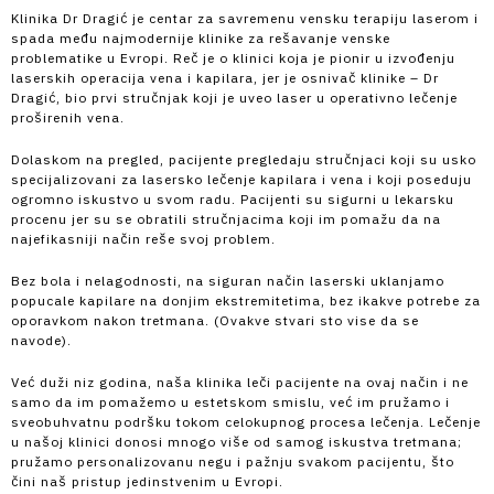
Klinika Dr Dragić je centar za savremenu vensku terapiju laserom i
spada među najmodernije klinike za rešavanje venske
problematike u Evropi. Reč je o klinici koja je pionir u izvođenju
laserskih operacija vena i kapilara, jer je osnivač klinike – Dr
Dragić, bio prvi stručnjak koji je uveo laser u operativno lečenje
proširenih vena.
Dolaskom na pregled, pacijente pregledaju stručnjaci koji su usko
specijalizovani za lasersko lečenje kapilara i vena i koji poseduju
ogromno iskustvo u svom radu. Pacijenti su sigurni u lekarsku
procenu jer su se obratili stručnjacima koji im pomažu da na
najefikasniji način reše svoj problem.
Bez bola i nelagodnosti, na siguran način laserski uklanjamo
popucale kapilare na donjim ekstremitetima, bez ikakve potrebe za
oporavkom nakon tretmana. (Ovakve stvari sto vise da se
navode).
Već duži niz godina, naša klinika leči pacijente na ovaj način i ne
samo da im pomažemo u estetskom smislu, već im pružamo i
sveobuhvatnu podršku tokom celokupnog procesa lečenja. Lečenje
u našoj klinici donosi mnogo više od samog iskustva tretmana;
pružamo personalizovanu negu i pažnju svakom pacijentu, što
čini naš pristup jedinstvenim u Evropi.