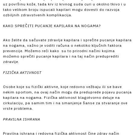
uz površinu kože, tada krv iz krvnog suda curi u okolno tkivo i u
tako velikom broju ispucali kapilari mogu dovesti do razvoja
ozbiljnih zdravstvenih komplikacija.
KAKO SPREČITI PUCANJE KAPILARA NA NOGAMA?
Ako želite da sačuvate zdravlje kapilara i sprečite pucanje kapilara
na nogama, važno je voditi računa o nekoliko ključnih faktora
prevencije. Možemo reći kako su to prirodni načini kojima
možemo sprečiti pucanje kapilara i na taj način preduprediti
zdravlje.
FIZIČKA AKTIVNOST
Osobe koje su fizički aktivne, koje redovno vežbaju ili se bave
nekim sportom, na ovaj način mogu da preduprede pojavu pucanja
kapilara na nogama. Fizička aktivnost blagotvorno deluje na
cirkulaciju, pa samim tim i na smanjenje šanse za stvaranje ove
vrste problema.
PRAVILNA ISHRANA
Pravilna ishrana i redovna fizička aktivnost čine zdrav način