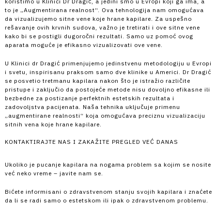
koristimo u Klinici Dr Dragić, a jedini smo u Evropi koji ga ima, a
to je „Augmentirana realnost“. Ova tehnologija nam omogućava
da vizualizujemo sitne vene koje hrane kapilare. Za uspešno
rešavanje ovih krvnih sudova, važno je tretirati i ove sitne vene
kako bi se postigli dugoročni rezultati. Samo uz pomoć ovog
aparata moguće je efikasno vizualizovati ove vene.
U Klinici dr Dragić primenjujemo jedinstvenu metodologiju u Evropi
i svetu, inspirisanu praksom samo dve klinike u Americi. Dr Dragić
se posvetio tretmanu kapilara nakon što je istražio različite
pristupe i zaključio da postojeće metode nisu dovoljno efikasne ili
bezbedne za postizanje perfektnih estetskih rezultata i
zadovoljstva pacijenata. Naša tehnika uključuje primenu
„augmentirane realnosti“ koja omogućava preciznu vizualizaciju
sitnih vena koje hrane kapilare.
KONTAKTIRAJTE NAS I ZAKAŽITE PREGLED VEĆ DANAS
Ukoliko je pucanje kapilara na nogama problem sa kojim se nosite
već neko vreme – javite nam se.
Bićete informisani o zdravstvenom stanju svojih kapilara i znaćete
da li se radi samo o estetskom ili ipak o zdravstvenom problemu.