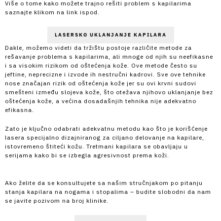
Više o tome kako možete trajno rešiti problem s kapilarima
saznajte klikom na link ispod.
LASERSKO UKLANJANJE KAPILARA
Dakle, možemo videti da tržištu postoje različite metode za
rešavanje problema s kapilarima, ali mnoge od njih su neefikasne
i sa visokim rizikom od oštećenja kože. Ove metode često su
jeftine, neprecizne i izvode ih nestručni kadrovi. Sve ove tehnike
nose značajan rizik od oštećenja kože jer su ovi krvni sudovi
smešteni između slojeva kože, što otežava njihovo uklanjanje bez
oštećenja kože, a većina dosadašnjih tehnika nije adekvatno
efikasna.
Zato je ključno odabrati adekvatnu metodu kao što je korišćenje
lasera specijalno dizajniranog za ciljano delovanje na kapilare,
istovremeno štiteći kožu. Tretmani kapilara se obavljaju u
serijama kako bi se izbegla agresivnost prema koži.
Ako želite da se konsultujete sa našim stručnjakom po pitanju
stanja kapilara na nogama i stopalima – budite slobodni da nam
se javite pozivom na broj klinike.