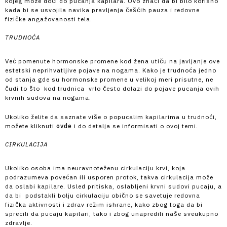
kojeg može doći do pucanja kapilara. Ovo znači da bi bilo korisno
kada bi se usvojila navika pravljenja češćih pauza i redovne
fizičke angažovanosti tela.
TRUDNOĆA
Već pomenute hormonske promene kod žena utiču na javljanje ove
estetski neprihvatljive pojave na nogama. Kako je trudnoća jedno
od stanja gde su hormonske promene u velikoj meri prisutne, ne
čudi to što kod trudnica vrlo često dolazi do pojave pucanja ovih
krvnih sudova na nogama.
Ukoliko želite da saznate više o popucalim kapilarima u trudnoći,
možete kliknuti
ovde
i do detalja se informisati o ovoj temi.
CIRKULACIJA
Ukoliko osoba ima neuravnoteženu cirkulaciju krvi, koja
podrazumeva povećan ili usporen protok, takva cirkulacija može
da oslabi kapilare. Usled pritiska, oslabljeni krvni sudovi pucaju, a
da bi podstakli bolju cirkulaciju obično se savetuje redovna
fizička aktivnosti i zdrav režim ishrane, kako zbog toga da bi
sprecili da pucaju kapilari, tako i zbog unapredili naše sveukupno
zdravlje.