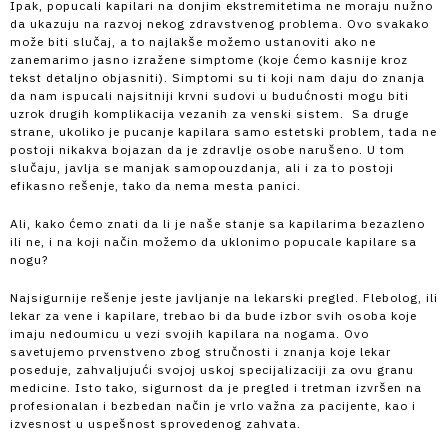
Ipak, popucali kapilari na donjim ekstremitetima ne moraju nužno
da ukazuju na razvoj nekog zdravstvenog problema. Ovo svakako
može biti slučaj, a to najlakše možemo ustanoviti ako ne
zanemarimo jasno izražene simptome (koje ćemo kasnije kroz
tekst detaljno objasniti). Simptomi su ti koji nam daju do znanja
da nam ispucali najsitniji krvni sudovi u budućnosti mogu biti
uzrok drugih komplikacija vezanih za venski sistem. Sa druge
strane, ukoliko je pucanje kapilara samo estetski problem, tada ne
postoji nikakva bojazan da je zdravlje osobe narušeno. U tom
slučaju, javlja se manjak samopouzdanja, ali i za to postoji
efikasno rešenje, tako da nema mesta panici.
Ali, kako ćemo znati da li je naše stanje sa kapilarima bezazleno
ili ne, i na koji način možemo da uklonimo popucale kapilare sa
nogu?
Najsigurnije rešenje jeste javljanje na lekarski pregled. Flebolog, ili
lekar za vene i kapilare, trebao bi da bude izbor svih osoba koje
imaju nedoumicu u vezi svojih kapilara na nogama. Ovo
savetujemo prvenstveno zbog stručnosti i znanja koje lekar
poseduje, zahvaljujući svojoj uskoj specijalizaciji za ovu granu
medicine. Isto tako, sigurnost da je pregled i tretman izvršen na
profesionalan i bezbedan način je vrlo važna za pacijente, kao i
izvesnost u uspešnost sprovedenog zahvata.