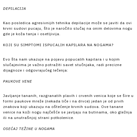
DEPILACIJA
Kao posledica agresivnijih tehnika depilacije može se javiti da ovi
krvni sudovi pucaju, što je naročito slučaj na onim delovima nogu
gde je koža tanja i osetljivija.
KOJI SU SIMPTOMI ISPUCALIH KAPILARA NA NOGAMA?
Evo šta nam ukazuje na pojavu popucalih kapilara i u kojim
slučajevima je važno potražiti savet stučnjaka, radi precizne
dijagnoze i odgovrajućeg lečenja:
PAUKOVE VENE
Javljanje tananih, razgranatih plavih i crvenih venica koje se šire u
formi paukove mreže (nekada liče i na drvce) jedan je od prvih
znakova koji ukazuju na oštećenje krvnih sudova. Ove tanane
venice na koži nogu najčešće se javljaju na butinama, oko gležnja
ili na unutrašnjoj strani potkolenice.
OSEĆAJ TEŽINE U NOGAMA