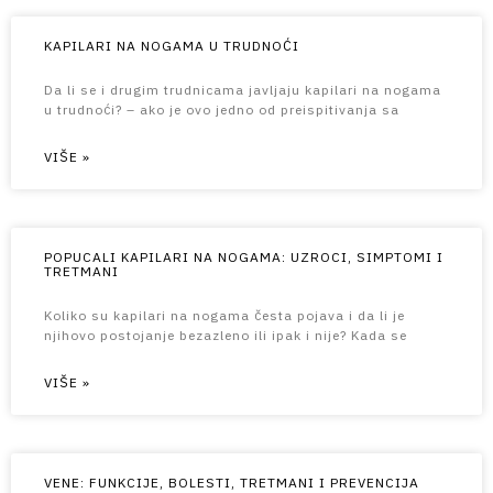
KAPILARI NA NOGAMA U TRUDNOĆI
Da li se i drugim trudnicama javljaju kapilari na nogama
u trudnoći? – ako je ovo jedno od preispitivanja sa
VIŠE »
POPUCALI KAPILARI NA NOGAMA: UZROCI, SIMPTOMI I
TRETMANI
Koliko su kapilari na nogama česta pojava i da li je
njihovo postojanje bezazleno ili ipak i nije? Kada se
VIŠE »
VENE: FUNKCIJE, BOLESTI, TRETMANI I PREVENCIJA