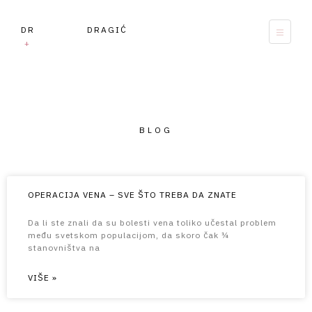
DR DRAGIĆ
+
BLOG
OPERACIJA VENA – SVE ŠTO TREBA DA ZNATE
Da li ste znali da su bolesti vena toliko učestal problem
među svetskom populacijom, da skoro čak ¼
stanovništva na
VIŠE »