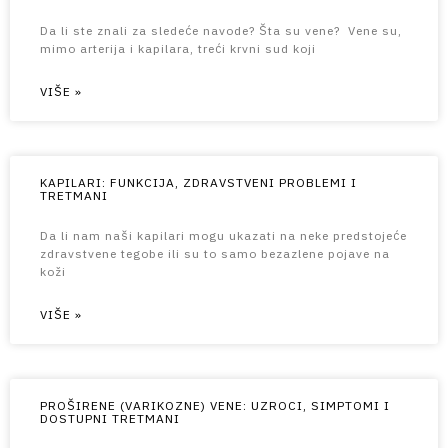
Da li ste znali za sledeće navode? Šta su vene? Vene su,
mimo arterija i kapilara, treći krvni sud koji
VIŠE »
KAPILARI: FUNKCIJA, ZDRAVSTVENI PROBLEMI I
TRETMANI
Da li nam naši kapilari mogu ukazati na neke predstojeće
zdravstvene tegobe ili su to samo bezazlene pojave na
koži
VIŠE »
PROŠIRENE (VARIKOZNE) VENE: UZROCI, SIMPTOMI I
DOSTUPNI TRETMANI