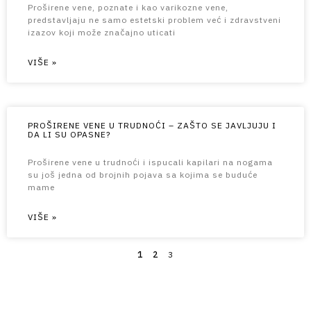
Proširene vene, poznate i kao varikozne vene,
predstavljaju ne samo estetski problem već i zdravstveni
izazov koji može značajno uticati
VIŠE »
PROŠIRENE VENE U TRUDNOĆI – ZAŠTO SE JAVLJUJU I
DA LI SU OPASNE?
Proširene vene u trudnoći i ispucali kapilari na nogama
su još jedna od brojnih pojava sa kojima se buduće
mame
VIŠE »
1
2
3